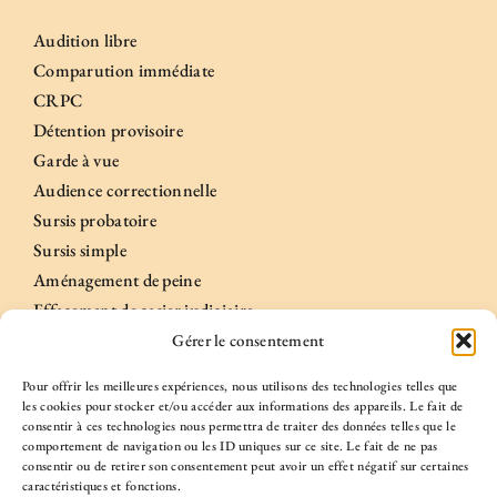
Audition libre
Comparution immédiate
CRPC
Détention provisoire
Garde à vue
Audience correctionnelle
Sursis probatoire
Sursis simple
Aménagement de peine
Effacement de casier judiciaire
Gérer le consentement
Informations
Pour offrir les meilleures expériences, nous utilisons des technologies telles que
les cookies pour stocker et/ou accéder aux informations des appareils. Le fait de
consentir à ces technologies nous permettra de traiter des données telles que le
comportement de navigation ou les ID uniques sur ce site. Le fait de ne pas
A propos
consentir ou de retirer son consentement peut avoir un effet négatif sur certaines
Case n°22
caractéristiques et fonctions.