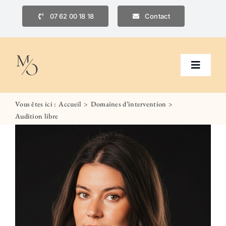
Passer
07 62 00 18 18
Contact
au
contenu
Navigat
à
bascule
Vous êtes ici :
Accueil
Domaines d’intervention
Accueil
Audition libre
Domaines d’intervention
Le Cabinet
Honoraires