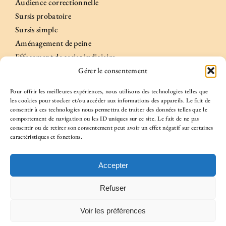
Audience correctionnelle
Sursis probatoire
Sursis simple
Aménagement de peine
Effacement de casier judiciaire
Gérer le consentement
Informations
Pour offrir les meilleures expériences, nous utilisons des technologies telles que
les cookies pour stocker et/ou accéder aux informations des appareils. Le fait de
consentir à ces technologies nous permettra de traiter des données telles que le
comportement de navigation ou les ID uniques sur ce site. Le fait de ne pas
A propos
consentir ou de retirer son consentement peut avoir un effet négatif sur certaines
Case n°22
caractéristiques et fonctions.
Honoraires
Accepter
Confidentialité
Plan du site
Refuser
Politique des cookies
Voir les préférences